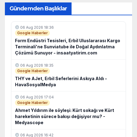
c
at
k
d
ail
p
ar
Gündemden Başlıklar
e
s
e
di
y
e
b
A
dI
t
Li
06 Aug 2026 18:36
o
p
n
n
Google Haberler
o
p
k
Form Endüstri Tesisleri, Erbil Uluslararası Kargo
Terminali'ne Sunviatube ile Doğal Aydınlatma
k
Çözümü Sunuyor - insaatyatirim.com
06 Aug 2026 18:35
Google Haberler
THY ve AJet, Erbil Seferlerini Askıya Aldı -
HavaSosyalMedya
06 Aug 2026 17:04
Google Haberler
Ahmet Yıldırım ile söyleşi: Kürt sokağı ve Kürt
hareketinin sürece bakışı değişiyor mu? -
Medyascope
06 Aug 2026 16:42